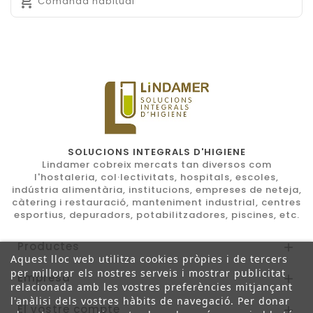

Comanda habitual
SOLUCIONS INTEGRALS D'HIGIENE
Lindamer cobreix mercats tan diversos com
l'hostaleria, col·lectivitats, hospitals, escoles,
indústria alimentària, institucions, empreses de neteja,
càtering i restauració, manteniment industrial, centres
esportius, depuradors, potabilitzadores, piscines, etc.
Productes

Aquest lloc web utilitza cookies pròpies i de tercers
per millorar els nostres serveis i mostrar publicitat
Empresa

relacionada amb les vostres preferències mitjançant
l'anàlisi dels vostres hàbits de navegació. Per donar
El vostre compte
