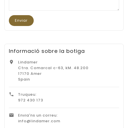
Informació sobre la botiga
Lindamer

Ctra. Comarcal c-63, kM. 48.200
17170 Amer
Spain
Truqueu:

972 430 173
Envia'ns un correu:

info@lindamer.com