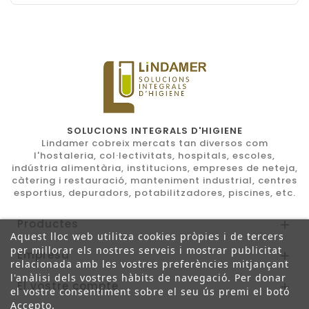
SOLUCIONS INTEGRALS D'HIGIENE
Lindamer cobreix mercats tan diversos com
l'hostaleria, col·lectivitats, hospitals, escoles,
indústria alimentària, institucions, empreses de neteja,
càtering i restauració, manteniment industrial, centres
esportius, depuradors, potabilitzadores, piscines, etc.
Productes

Aquest lloc web utilitza cookies pròpies i de tercers
per millorar els nostres serveis i mostrar publicitat
Empresa

relacionada amb les vostres preferències mitjançant
l'anàlisi dels vostres hàbits de navegació. Per donar
El vostre compte

el vostre consentiment sobre el seu ús premi el botó
Accepto.