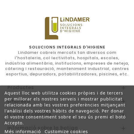
SOLUCIONS INTEGRALS D'HIGIENE
Lindamer cobreix mercats tan diversos com
l'hostaleria, col·lectivitats, hospitals, escoles,
indústria alimentària, institucions, empreses de neteja,
càtering i restauració, manteniment industrial, centres
esportius, depuradors, potabilitzadores, piscines, etc.
Productes

Aquest lloc web utilitza cookies pròpies i de tercers
per millorar els nostres serveis i mostrar publicitat
Empresa

relacionada amb les vostres preferències mitjançant
l'anàlisi dels vostres hàbits de navegació. Per donar
El vostre compte

el vostre consentiment sobre el seu ús premi el botó
Accepto.
Informació sobre la botiga

Més informació
Customize cookies