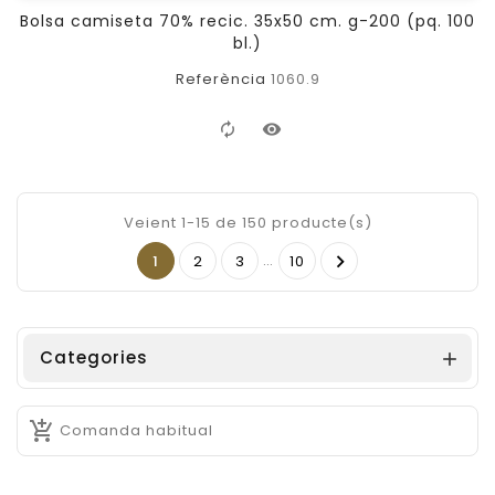
Bolsa camiseta 70% recic. 35x50 cm. g-200 (pq. 100
bl.)
Referència
1060.9
Veient 1-15 de 150 producte(s)
…

1
2
3
10
Categories


Comanda habitual