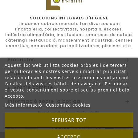
SOLUCIONS INTEGRALS D'HIGIENE
Lindamer cobreix mercats tan diversos com
l'hostaleria, col·lectivitats, hospitals, escoles,
indústria alimentària, institucions, empreses de neteja,
càtering i restauració, manteniment industrial, centres
esportius, depuradors, potabilitzadores, piscines, etc.
Productes

Aquest lloc web utilitza cookies pròpies i de tercers
per millorar els nostres serveis i mostrar publicitat
Empresa

relacionada amb les vostres preferències mitjançant
l'anàlisi dels vostres hàbits de navegació. Per donar
El vostre compte

el vostre consentiment sobre el seu ús premi el botó
Accepto.
Informació sobre la botiga

Més informació
Customize cookies
REFUSAR TOT
ACCEPTO
© 2026 - Programa de comerç electrònic per