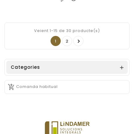
Veient 1-15 de 30 producte(s)

1
2
Categories


Comanda habitual