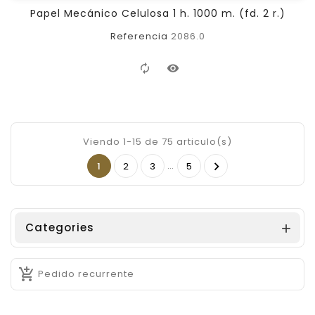
Papel Mecánico Celulosa 1 h. 1000 m. (fd. 2 r.)
Referencia
2086.0
Viendo 1-15 de 75 articulo(s)
…

1
2
3
5
Categories


Pedido recurrente