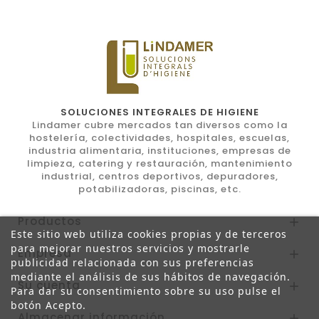
SOLUCIONES INTEGRALES DE HIGIENE
Lindamer cubre mercados tan diversos como la
hostelería, colectividades, hospitales, escuelas,
industria alimentaria, instituciones, empresas de
limpieza, catering y restauración, mantenimiento
industrial, centros deportivos, depuradores,
potabilizadoras, piscinas, etc.
Productos

Este sitio web utiliza cookies propias y de terceros
para mejorar nuestros servicios y mostrarle
Empresa

publicidad relacionada con sus preferencias
mediante el análisis de sus hábitos de navegación.
Su cuenta

Para dar su consentimiento sobre su uso pulse el
botón Acepto.
Almacenar información
