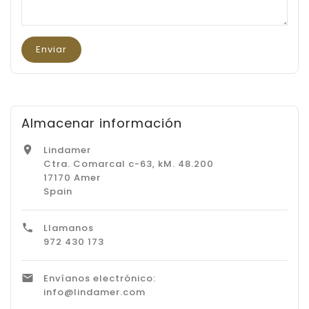
Almacenar información
Lindamer

Ctra. Comarcal c-63, kM. 48.200
17170 Amer
Spain
Llamanos

972 430 173
Envíanos electrónico:

info@lindamer.com