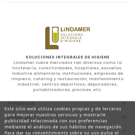
SOLUCIONES INTEGRALES DE HIGIENE
Lindamer cubre mercados tan diversos como la
hostelería, colectividades, hospitales, escuelas,
industria alimentaria, instituciones, empresas de
limpieza, catering y restauración, mantenimiento
industrial, centros deportivos, depuradores,
potabilizadoras, piscinas, etc.
Productos

Este sitio web utiliza cookies propias y de terceros
para mejorar nuestros servicios y mostrarle
Empresa

publicidad relacionada con sus preferencias
mediante el análisis de sus hábitos de navegación.
Su cuenta

Para dar su consentimiento sobre su uso pulse el