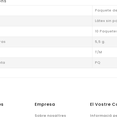
ons
Paquete de
Látex sin p
10 Paquete
ras
5,5 g.
T/M
nta
PQ
es
Empresa
El Vostre 
Sobre nosaltres
Informació p