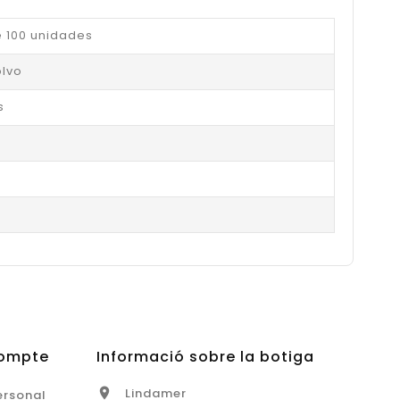
 100 unidades
olvo
s
Compte
Informació sobre la botiga
Lindamer

ersonal