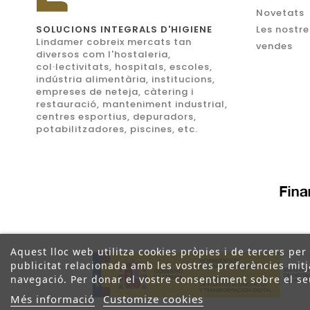
Novetats
SOLUCIONS INTEGRALS D'HIGIENE
Les nostre
Lindamer cobreix mercats tan
vendes
diversos com l'hostaleria,
col·lectivitats, hospitals, escoles,
indústria alimentària, institucions,
empreses de neteja, càtering i
restauració, manteniment industrial,
centres esportius, depuradors,
potabilitzadores, piscines, etc.
Aquest lloc web utilitza cookies pròpies i de tercers per
publicitat relacionada amb les vostres preferències mitja
navegació. Per donar el vostre consentiment sobre el se
Més informació
Customize cookies