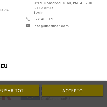
Ctra. Comarcal c-63, kM. 48.200
17170 Amer
it de
Spain
972 430 173


info@lindamer.com
FUSAR TOT
ACCEPTO