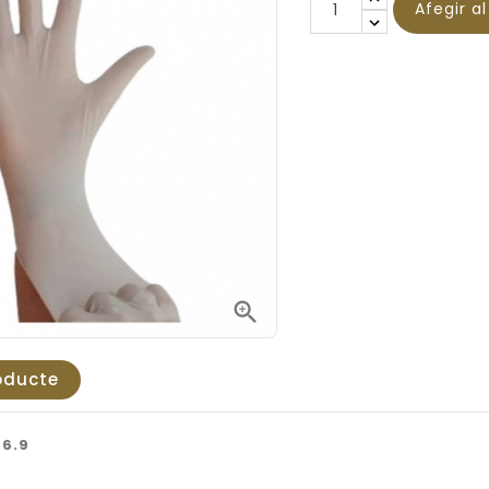
Afegir a

oducte
6.9