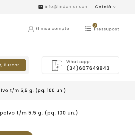
info@lindamer.com
Català


0
El meu compte
Pressupost
Whatsapp:
Buscar
(34)607649843
lvo t/m 5,5 g. (pq. 100 un.)
polvo t/m 5,5 g. (pq. 100 un.)