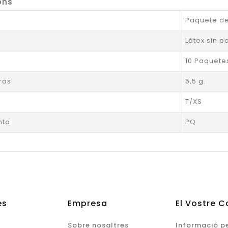
ons
Paquete de
Látex sin p
10 Paquete
ras
5,5 g.
T/XS
nta
PQ
es
Empresa
El Vostre 
Sobre nosaltres
Informació p