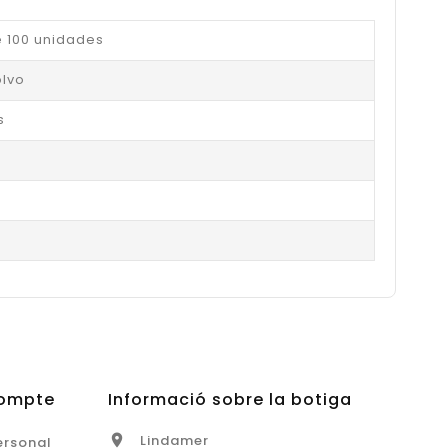
 100 unidades
olvo
s
Compte
Informació sobre la botiga
Lindamer

ersonal