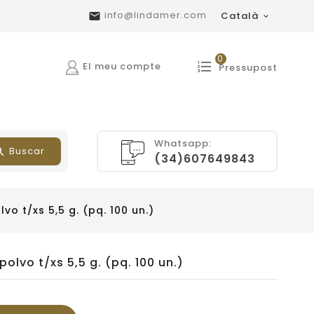
info@lindamer.com
Català


0
El meu compte
Pressupost
Whatsapp:
Buscar
(34)607649843
vo t/xs 5,5 g. (pq. 100 un.)
polvo t/xs 5,5 g. (pq. 100 un.)