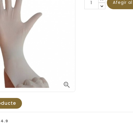
Afegir a

oducte
4.9