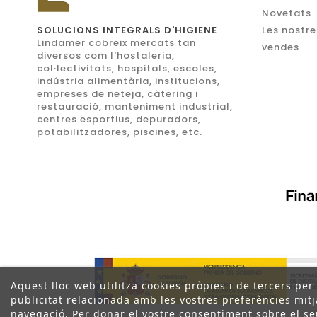
Novetats
SOLUCIONS INTEGRALS D'HIGIENE
Les nostre
Lindamer cobreix mercats tan
vendes
diversos com l'hostaleria,
col·lectivitats, hospitals, escoles,
indústria alimentària, institucions,
empreses de neteja, càtering i
restauració, manteniment industrial,
centres esportius, depuradors,
potabilitzadores, piscines, etc.
Aquest lloc web utilitza cookies pròpies i de tercers per
publicitat relacionada amb les vostres preferències mitja
navegació. Per donar el vostre consentiment sobre el se