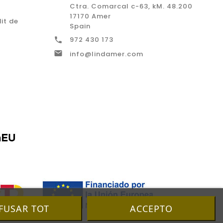
Ctra. Comarcal c-63, kM. 48.200
17170 Amer
it de
Spain
972 430 173


info@lindamer.com
FUSAR TOT
ACCEPTO