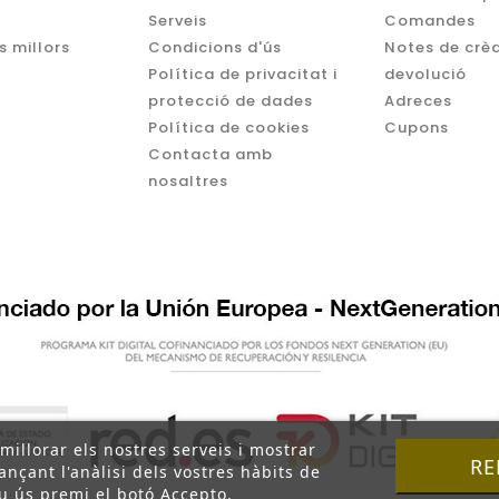
Serveis
Comandes
s millors
Condicions d'ús
Notes de crèd
Política de privacitat i
devolució
protecció de dades
Adreces
Política de cookies
Cupons
Contacta amb
nosaltres
 millorar els nostres serveis i mostrar
RE
nçant l'anàlisi dels vostres hàbits de
u ús premi el botó Accepto.