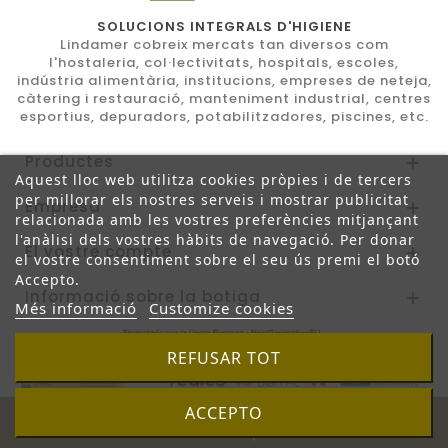
SOLUCIONS INTEGRALS D'HIGIENE
Lindamer cobreix mercats tan diversos com
l'hostaleria, col·lectivitats, hospitals, escoles,
indústria alimentària, institucions, empreses de neteja,
càtering i restauració, manteniment industrial, centres
esportius, depuradors, potabilitzadores, piscines, etc.
Productes

Aquest lloc web utilitza cookies pròpies i de tercers
per millorar els nostres serveis i mostrar publicitat
Empresa

relacionada amb les vostres preferències mitjançant
l'anàlisi dels vostres hàbits de navegació. Per donar
El vostre compte

el vostre consentiment sobre el seu ús premi el botó
Accepto.
Informació sobre la botiga

Més informació
Customize cookies
REFUSAR TOT
ACCEPTO
© 2026 - Programa de comerç electrònic per
PrestaShop™