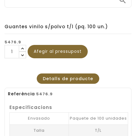

Guantes vinilo s/polvo t/l (pq. 100 un.)
5476.9
Afegir al pressupost
Detalls de producte
Referència
5476.9
Especificacions
Envasado
Paquete de 100 unidades
Talla
T/L