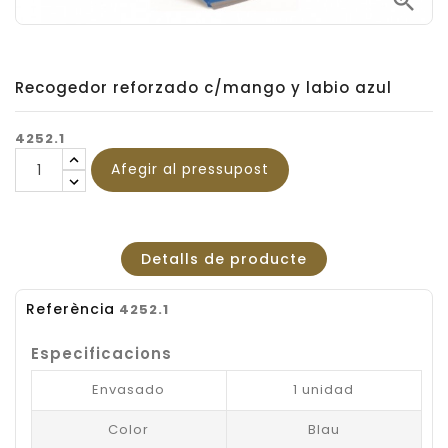

Recogedor reforzado c/mango y labio azul
4252.1
Afegir al pressupost
Detalls de producte
Referència
4252.1
Especificacions
Envasado
1 unidad
Color
Blau