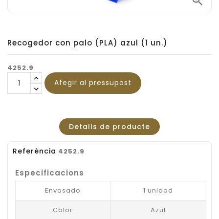

Recogedor con palo (PLA) azul (1 un.)
4252.9
Afegir al pressupost
Detalls de producte
Referència
4252.9
Especificacions
Envasado
1 unidad
Color
Azul