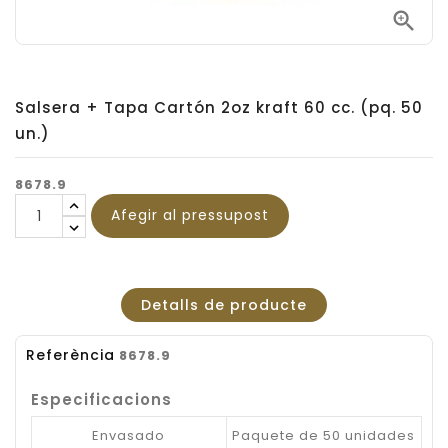

Salsera + Tapa Cartón 2oz kraft 60 cc. (pq. 50
un.)
8678.9
Afegir al pressupost
Detalls de producte
Referència
8678.9
Especificacions
Envasado
Paquete de 50 unidades