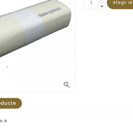
Afegir a

oducte
0.9