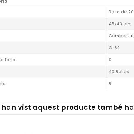
ons
Rollo de 20
45x43 cm.
Compostab
G-60
entario
SI
40 Rollos
nta
R
 han vist aquest producte també ha