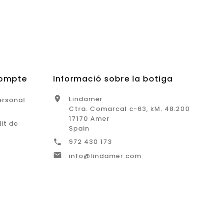
Compte
Informació sobre la botiga
Lindamer

ersonal
Ctra. Comarcal c-63, kM. 48.200
17170 Amer
it de
Spain
972 430 173


info@lindamer.com