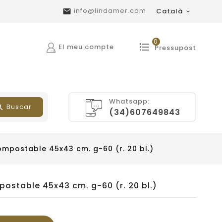
info@lindamer.com
Català


0
El meu compte
Pressupost
Whatsapp:
Buscar
(34)607649843
mpostable 45x43 cm. g-60 (r. 20 bl.)
ostable 45x43 cm. g-60 (r. 20 bl.)