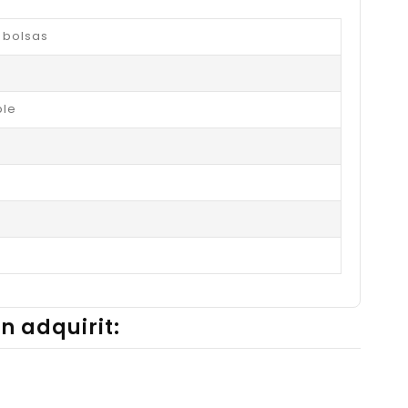
 bolsas
le
n adquirit: